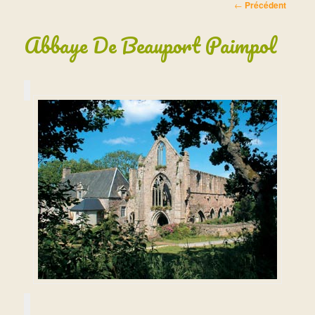
Navigation des
←
Précédent
articles
Abbaye De Beauport Paimpol