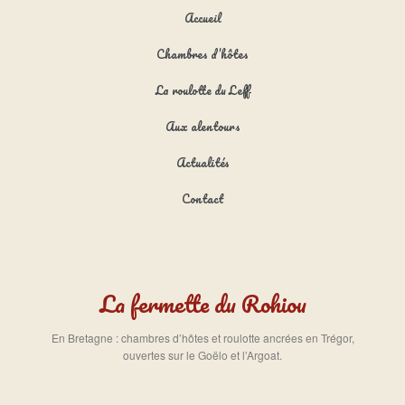
Menu principal
Aller au contenu principal
Aller au contenu secondaire
Accueil
Chambres d’hôtes
La roulotte du Leff
Aux alentours
Actualités
Contact
La fermette du Rohiou
En Bretagne : chambres d’hôtes et roulotte ancrées en Trégor,
ouvertes sur le Goëlo et l’Argoat.