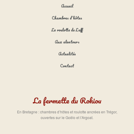
Menu principal
Aller au contenu principal
Aller au contenu secondaire
Accueil
Chambres d’hôtes
La roulotte du Leff
Aux alentours
Actualités
Contact
La fermette du Rohiou
En Bretagne : chambres d’hôtes et roulotte ancrées en Trégor,
ouvertes sur le Goëlo et l’Argoat.